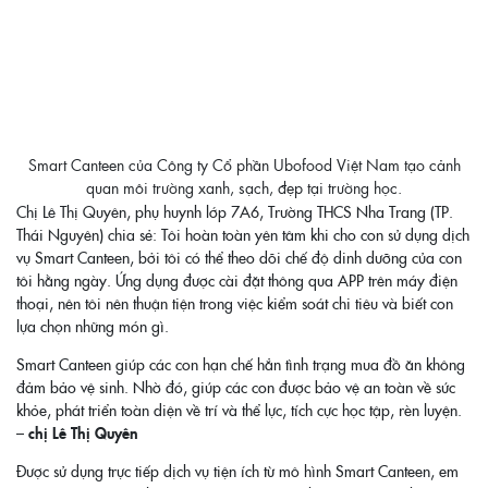
Smart Canteen của Công ty Cổ phần Ubofood Việt Nam tạo cảnh
quan môi trường xanh, sạch, đẹp tại trường học.
Chị Lê Thị Quyên, phụ huynh lớp 7A6, Trường THCS Nha Trang (TP.
Thái Nguyên) chia sẻ: Tôi hoàn toàn yên tâm khi cho con sử dụng dịch
vụ Smart Canteen, bởi tôi có thể theo dõi chế độ dinh dưỡng của con
tôi hằng ngày. Ứng dụng được cài đặt thông qua APP trên máy điện
thoại, nên tôi nên thuận tiện trong việc kiểm soát chi tiêu và biết con
lựa chọn những món gì.
Smart Canteen giúp các con hạn chế hẳn tình trạng mua đồ ăn không
đảm bảo vệ sinh. Nhờ đó, giúp các con được bảo vệ an toàn về sức
khỏe, phát triển toàn diện về trí và thể lực, tích cực học tập, rèn luyện.
–
chị Lê Thị Quyên
Được sử dụng trực tiếp dịch vụ tiện ích từ mô hình Smart Canteen, em