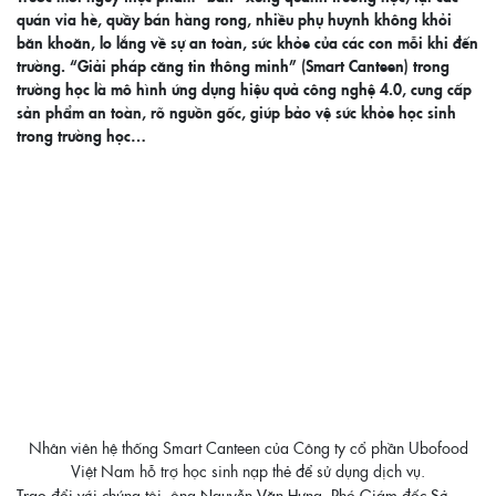
quán vỉa hè, quầy bán hàng rong, nhiều phụ huynh không khỏi
băn khoăn, lo lắng về sự an toàn, sức khỏe của các con mỗi khi đến
trường. “Giải pháp căng tin thông minh” (Smart Canteen) trong
trường học là mô hình ứng dụng hiệu quả công nghệ 4.0, cung cấp
sản phẩm an toàn, rõ nguồn gốc, giúp bảo vệ sức khỏe học sinh
trong trường học…
Nhân viên hệ thống Smart Canteen của Công ty cổ phần Ubofood
Việt Nam hỗ trợ học sinh nạp thẻ để sử dụng dịch vụ.
Trao đổi với chúng tôi, ông Nguyễn Văn Hưng, Phó Giám đốc Sở