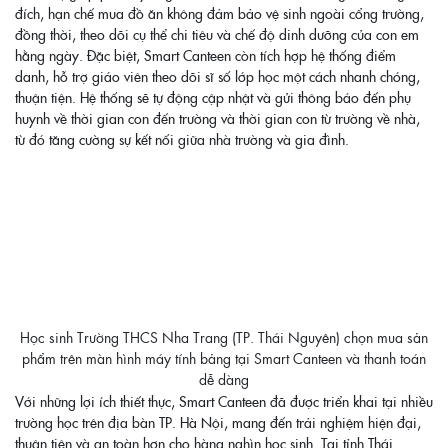
đích, hạn chế mua đồ ăn không đảm bảo vệ sinh ngoài cổng trường,
đồng thời, theo dõi cụ thể chi tiêu và chế độ dinh dưỡng của con em
hằng ngày. Đặc biệt, Smart Canteen còn tích hợp hệ thống điểm
danh, hỗ trợ giáo viên theo dõi sĩ số lớp học một cách nhanh chóng,
thuận tiện. Hệ thống sẽ tự động cập nhật và gửi thông báo đến phụ
huynh về thời gian con đến trường và thời gian con từ trường về nhà,
từ đó tăng cường sự kết nối giữa nhà trường và gia đình.
Học sinh Trường THCS Nha Trang (TP. Thái Nguyên) chọn mua sản
phẩm trên màn hình máy tính bảng tại Smart Canteen và thanh toán
dễ dàng
Với những lợi ích thiết thực, Smart Canteen đã được triển khai tại nhiều
trường học trên địa bàn TP. Hà Nội, mang đến trải nghiệm hiện đại,
thuận tiện và an toàn hơn cho hàng nghìn học sinh. Tại tỉnh Thái