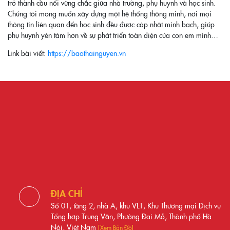
trở thành cầu nối vững chắc giữa nhà trường, phụ huynh và học sinh.
Chúng tôi mong muốn xây dựng một hệ thống thông minh, nơi mọi
thông tin liên quan đến học sinh đều được cập nhật minh bạch, giúp
phụ huynh yên tâm hơn về sự phát triển toàn diện của con em mình…
Link bài viết:
https://baothainguyen.vn
ĐỊA CHỈ
Số 01, tầng 2, nhà A, khu VL1, Khu Thương mại Dịch vụ
Tổng hợp Trung Văn, Phường Đại Mỗ, Thành phố Hà
Nội, Việt Nam
[Xem Bản Đồ]