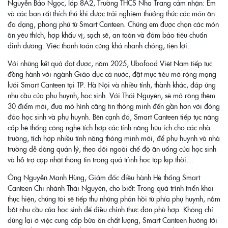
Nguyễn Bảo Ngọc, lớp 8A2, Trường THCS Nha Trang cảm nhận: Em
và các bạn rất thích thú khi được trải nghiệm thưởng thức các món ăn
đa dạng, phong phú từ Smart Canteen. Chúng em được chọn các món
ăn yêu thích, hợp khẩu vị, sạch sẽ, an toàn và đảm bảo tiêu chuẩn
dinh dưỡng. Việc thanh toán cũng khá nhanh chóng, tiện lợi.
Với những kết quả đạt được, năm 2025, Ubofood Việt Nam tiếp tục
đồng hành với ngành Giáo dục cả nước, đặt mục tiêu mở rộng mạng
lưới Smart Canteen tại TP. Hà Nội và nhiều tỉnh, thành khác, đáp ứng
nhu cầu của phụ huynh, học sinh. Với Thái Nguyên, sẽ mở rộng thêm
30 điểm mới, đưa mô hình căng tin thông minh đến gần hơn với đông
đảo học sinh và phụ huynh. Bên cạnh đó, Smart Canteen tiếp tục nâng
cấp hệ thống công nghệ tích hợp các tính năng hữu ích cho các nhà
trường, tích hợp nhiều tính năng thông minh mới, để phụ huynh và nhà
trường dễ dàng quản lý, theo dõi ngoài chế độ ăn uống của học sinh
và hỗ trợ cập nhật thông tin trong quá trình học tập kịp thời…
Ông Nguyễn Mạnh Hùng, Giám đốc điều hành Hệ thống Smart
Canteen Chi nhánh Thái Nguyên, cho biết: Trong quá trình triển khai
thực hiện, chúng tôi sẽ tiếp thu những phản hồi từ phía phụ huynh, nắm
bắt nhu cầu của học sinh để điều chỉnh thực đơn phù hợp. Không chỉ
dừng lại ở việc cung cấp bữa ăn chất lượng, Smart Canteen hướng tới