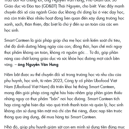
Giáo dục và Đào tạo (GD&ĐT) Thái Nguyên, cho biết: Việc đẩy mạnh
chuyển đổi số của ngành Giáo dục không chỉ dừng lại ở việc dạy học,
mà còn triển khai nhiều hoạt động liên quan đến xây dựng trường học
xanh, sạch, thân thiện, đặc biệt là chú ý đến sự an toàn của các em
học sinh.
Smart Canteen là giải pháp giúp cha mẹ học sinh kiểm soát chi tiêu,
chế độ dinh dưỡng hằng ngày của con; đồng thời, hạn chế mối nguy
thực phẩm không an toàn, không rõ nguồn gốc… Từ đó, góp phần
nâng cao chất lượng giáo dục và sức khỏe học đường một cách bền
vững. –
ông Nguyễn Văn Hưng
Nắm bắt được xu thế chuyển đổi số trong trường học và nhu cầu của
phụ huynh, học sinh, từ năm 2023, Công ty cổ phần Ubofood Việt
Nam (Ubofood Việt Nam) đã triển khai hệ thống Smart Canteen,
mang đến giải pháp công nghệ hữu hiệu nhằm góp phần giảm thiểu
những nguy cơ thực phẩm “bẩn” nơi học đường. Smart Canteen tích
hợp công nghệ hiện đại vào quá trình thanh toán và quản lý, học sinh
không cần sử dụng tiền mặt mà chỉ cần thẻ riêng, được nạp tiền trước
thông qua ứng dụng, để mua hàng tại Smart Canteen.
Nhờ đó, giúp phụ huynh giám sát con em mình sử dụng tiền đúng mục