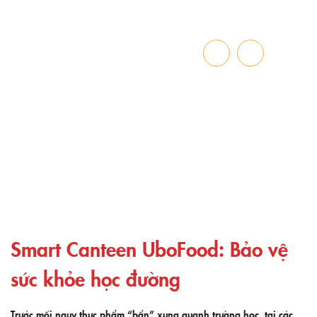
TIN BÁO CHÍ
Trang chủ
»
Smart Canteen UboFood: Bảo vệ sức khỏe học đường
Smart Canteen UboFood: Bảo vệ
sức khỏe học đường
Trước mối nguy thực phẩm “bẩn” xung quanh trường học, tại các