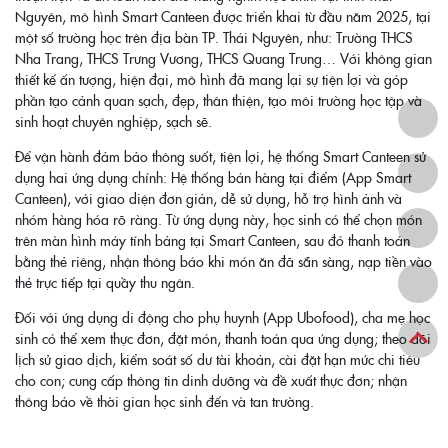
Nguyên, mô hình Smart Canteen được triển khai từ đầu năm 2025, tại
một số trường học trên địa bàn TP. Thái Nguyên, như: Trường THCS
Nha Trang, THCS Trưng Vương, THCS Quang Trung… Với không gian
thiết kế ấn tượng, hiện đại, mô hình đã mang lại sự tiện lợi và góp
phần tạo cảnh quan sạch, đẹp, thân thiện, tạo môi trường học tập và
sinh hoạt chuyên nghiệp, sạch sẽ.
Để vận hành đảm bảo thông suốt, tiện lợi, hệ thống Smart Canteen sử
dụng hai ứng dụng chính: Hệ thống bán hàng tại điểm (App Smart
Canteen), với giao diện đơn giản, dễ sử dụng, hỗ trợ hình ảnh và
nhóm hàng hóa rõ ràng. Từ ứng dụng này, học sinh có thể chọn món
trên màn hình máy tính bảng tại Smart Canteen, sau đó thanh toán
bằng thẻ riêng, nhận thông báo khi món ăn đã sẵn sàng, nạp tiền vào
thẻ trực tiếp tại quầy thu ngân.
Đối với ứng dụng di động cho phụ huynh (App Ubofood), cha mẹ học
sinh có thể xem thực đơn, đặt món, thanh toán qua ứng dụng; theo dõi
lịch sử giao dịch, kiểm soát số dư tài khoản, cài đặt hạn mức chi tiêu
cho con; cung cấp thông tin dinh dưỡng và đề xuất thực đơn; nhận
thông báo về thời gian học sinh đến và tan trường.