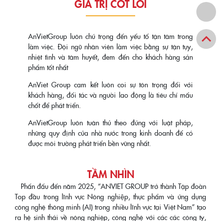
GIÁ TRỊ CỐT LÕI
AnVietGroup luôn chú trọng đến yếu tố tận tâm trong
làm việc. Đội ngũ nhân viên làm việc bằng sự tận tụy,
nhiệt tình và tâm huyết, đem đến cho khách hàng sản
phẩm tốt nhất
AnViet Group cam kết luôn coi sự tôn trọng đối với
khách hàng, đối tác và người lao động là tiêu chí mấu
chốt để phát triển.
AnVietGroup luôn tuân thủ theo đúng với luật pháp,
những quy định của nhà nước trong kinh doanh để có
được môi trường phát triển bền vững nhất.
TẦM NHÌN
Phấn đấu đến năm 2025, “ANVIET GROUP trở thành Tập đoàn
Top đầu trong lĩnh vực Nông nghiệp, thực phẩm và ứng dụng
công nghệ thông minh (AI) trong nhiều lĩnh vực tại Việt Nam” tạo
ra hệ sinh thái về nông nghiệp, công nghệ với các các công ty,