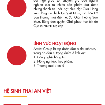
đội ngũ giáo sư, chuyên gia đầu ngành
nghiên cứu ra nhiều sản phẩm đạt được
những thành tựu nổi bật như: đạt Giải Hàng
tiêu dùng ưa thích tại Việt Nam, Sở hữu 02
Sàn thương mại điện tử, đạt Giải thưởng Sao
khuê, Bằng độc quyền Giải pháp hữu ích do
Cục sở hữu trí tuệ cấp
LĨNH VỰC HOẠT ĐỘNG
Anviet Group là tập đoàn đầu tư đa lĩnh vực,
trong đó đầu tư trọng điểm 3 lĩnh vực:
1. Công nghệ thông tin;
2. Nông nghiệp, thực phẩm.
3. Thương mại điện tử
HỆ SINH THÁI AN VIỆT