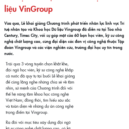
liệu VinGroup
Vừa qua, Lễ khai giảng Chương trình phát triển nhân lực lĩnh vực Trí
tuệ nhân tạo và Khoa học Dữ liệu Vingroup đã diễn ra tại Tòa nhà
Century, Times City, với sự góp mặt của 60 bạn học viên, kỹ sư công
nghệ chất lượng cao, cùng đại diện các đơn vị công nghệ thuộc Tập
đoàn Vingroup và các viện nghiên cứu, trường đại học uy tín trong
nước.
Trải qua 3 vòng tuyển chọn khắt khe,
đội ngũ học viên, kỹ sư công nghệ khắp
cả nước đã quy tụ tại buổi Lễ khai giảng
để cùng lắng nghe những chia sẻ về tầm
nhìn, sứ mệnh của Chương trình đối với
thế hệ nâng tầm khoa học công nghệ
Việt Nam; đồng thời, tìm hiểu sâu sắc
và toàn diện về những dự án công nghệ
trọng điểm tại Vingroup.
Ra đời với mục tiêu xây dựng đội ngũ
kỹ sư công nghệ chất lượng cao, có kỹ