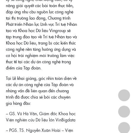
năng giải quyết các bài toán thực tiễn,
đáp ứng nhu cầu nguồn lực công nghệ
tại thị trường lao động, Chương trình
Phát triển Nhân lực Lĩnh vực Trí tuệ Nhân
tạo và Khoa học Dữ liệu Vingroup sẽ
tập trung đào tạo về Trí tuệ Nhân tạo và
Khoa học Dữ liệu, trang bị các kiến thức
công nghệ nền tảng hướng ứng dụng và
cơ hội trải nghiệm môi trường làm việc
thực tế tại các dự án công nghệ trọng
điểm của Tập đoàn.
Tại Lễ khai giảng, góc nhìn toàn diện về
các dự án công nghệ của Tập đoàn và
những vấn đề liên quan đến chương
trình đã được chia sẻ bởi các chuyên
gia hàng đầu:
– GS. Vũ Hà Văn, Giám đốc Khoa học
Viện nghiên cứu Dữ liệu lớn VinBigdata
– PGS. TS. Nguyễn Xuân Hoài – Viện