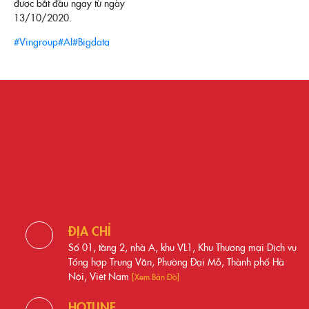
được bắt đầu ngay từ ngày
13/10/2020.
#Vingroup
#AI
#Bigdata
ĐỊA CHỈ
Số 01, tầng 2, nhà A, khu VL1, Khu Thương mại Dịch vụ
Tổng hợp Trung Văn, Phường Đại Mỗ, Thành phố Hà
Nội, Việt Nam
[Xem Bản Đồ]
HOTLINE