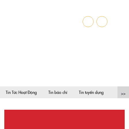
TIN CÔNG NGHỆ
Trang chủ
»
Tin công nghệ
Tin Tức Hoạt Động
Tin báo chí
Tin tuyển dụng