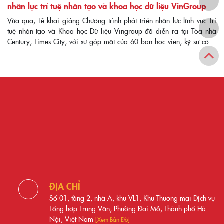
nhân lực trí tuệ nhân tạo và khoa học dữ liệu VinGroup
Vừa qua, Lễ khai giảng Chương trình phát triển nhân lực lĩnh vực Trí
tuệ nhân tạo và Khoa học Dữ liệu Vingroup đã diễn ra tại Tòa nhà
Century, Times City, với sự góp mặt của 60 bạn học viên, kỹ sư công
nghệ chất lượng cao, cùng đại diện các đơn vị công […]
ĐỊA CHỈ
Số 01, tầng 2, nhà A, khu VL1, Khu Thương mại Dịch vụ
Tổng hợp Trung Văn, Phường Đại Mỗ, Thành phố Hà
Nội, Việt Nam
[Xem Bản Đồ]