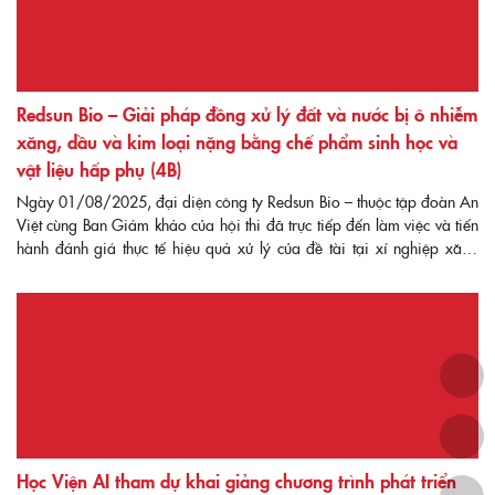
Redsun Bio – Giải pháp đồng xử lý đất và nước bị ô nhiễm
xăng, dầu và kim loại nặng bằng chế phẩm sinh học và
vật liệu hấp phụ (4B)
Ngày 01/08/2025, đại diện công ty Redsun Bio – thuộc tập đoàn An
Việt cùng Ban Giám khảo của hội thi đã trực tiếp đến làm việc và tiến
hành đánh giá thực tế hiệu quả xử lý của đề tài tại xí nghiệp xăng
dầu K133 – Thường Tín, Hà Nội (đơn vị thuộc […]
Học Viện AI tham dự khai giảng chương trình phát triển