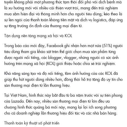
tuyến không phải một phương thức tạm thời đối phó với dịch bệnh mà
là xu hướng mới với nhiều cải thiện vượt trội, mang đến trải nghiệm
mua sắm hiện đại và thông minh hơn cho người tiêu dùng; kéo theo là
sự lên ngôi của thanh toán không tiền mặt và dịch vụ logistics, đáp ứng
sự tăng trưởng ổn định của thương mại điện tử.
Tận dụng nền tảng mạng xã hội và KOL
Trong báo cáo mới đây, Facebook ghi nhận hơn một nửa (51%) người
tiêu dùng tham gia khảo sát trên thế giới chọn mua sản phẩm từng
được người nổi tiếng, các blogger, vlogger, những người có sức ảnh
hưởng trên mạng xã hội (KOL) giới thiệu hoặc chia sẻ trải nghiệm.
Khả năng sáng tạo và độ nổi tiếng, tầm ảnh hưởng của các KOL đã
giúp thu hút người dùng nhiều hơn, đồng thời hỗ trợ tăng độ uy tín cho
sàn thương mại điện tử lẫn thương hiệu.
Tại Việt Nam, hình thức này bắt đầu từ ba năm trước với sự tiên phong
của Lazada. Đến nay, nhiều sàn thương mại điện tử lớn đều ưa
chuộng hình thức quảng bá mới này, mang lại lợi ích song phương
cho cả doanh nghiệp lẫn thương hiệu đối tác và các nhà bán hàng.
Thanh toán kỹ thuật số phát triển