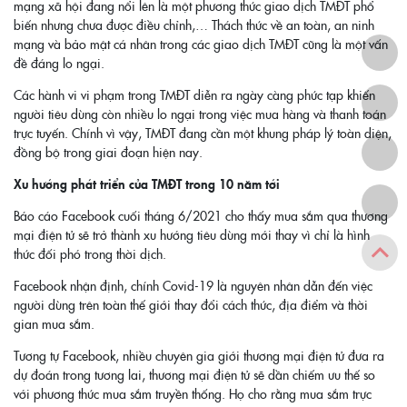
mạng xã hội đang nổi lên là một phương thức giao dịch TMĐT phổ
biến nhưng chưa được điều chỉnh,… Thách thức về an toàn, an ninh
mạng và bảo mật cá nhân trong các giao dịch TMĐT cũng là một vấn
đề đáng lo ngại.
Các hành vi vi phạm trong TMĐT diễn ra ngày càng phức tạp khiến
người tiêu dùng còn nhiều lo ngại trong việc mua hàng và thanh toán
trực tuyến. Chính vì vậy, TMĐT đang cần một khung pháp lý toàn diện,
đồng bộ trong giai đoạn hiện nay.
Xu hướng phát triển của TMĐT trong 10 năm tới
Báo cáo Facebook cuối tháng 6/2021 cho thấy mua sắm qua thương
mại điện tử sẽ trở thành xu hướng tiêu dùng mới thay vì chỉ là hình
thức đối phó trong thời dịch.
Facebook nhận định, chính Covid-19 là nguyên nhân dẫn đến việc
người dùng trên toàn thế giới thay đổi cách thức, địa điểm và thời
gian mua sắm.
Tương tự Facebook, nhiều chuyên gia giới thương mại điện tử đưa ra
dự đoán trong tương lai, thương mại điện tử sẽ dần chiếm ưu thế so
với phương thức mua sắm truyền thống. Họ cho rằng mua sắm trực