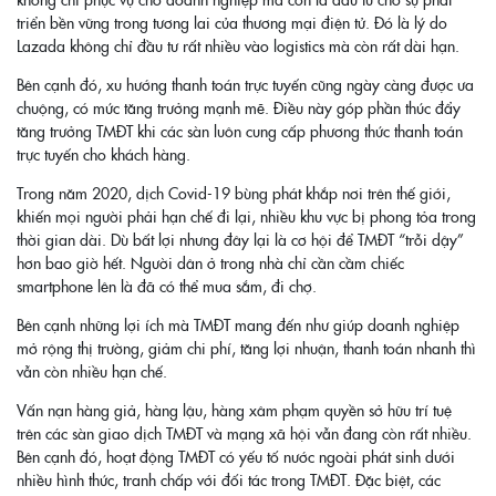
triển bền vững trong tương lai của thương mại điện tử. Đó là lý do
Lazada không chỉ đầu tư rất nhiều vào logistics mà còn rất dài hạn.
Bên cạnh đó, xu hướng thanh toán trực tuyến cũng ngày càng được ưa
chuộng, có mức tăng trưởng mạnh mẽ. Điều này góp phần thúc đẩy
tăng trưởng TMĐT khi các sàn luôn cung cấp phương thức thanh toán
trực tuyến cho khách hàng.
Trong năm 2020, dịch Covid-19 bùng phát khắp nơi trên thế giới,
khiến mọi người phải hạn chế đi lại, nhiều khu vực bị phong tỏa trong
thời gian dài. Dù bất lợi nhưng đây lại là cơ hội để TMĐT “trỗi dậy”
hơn bao giờ hết. Người dân ở trong nhà chỉ cần cầm chiếc
smartphone lên là đã có thể mua sắm, đi chợ.
Bên cạnh những lợi ích mà TMĐT mang đến như giúp doanh nghiệp
mở rộng thị trường, giảm chi phí, tăng lợi nhuận, thanh toán nhanh thì
vẫn còn nhiều hạn chế.
Vấn nạn hàng giả, hàng lậu, hàng xâm phạm quyền sở hữu trí tuệ
trên các sàn giao dịch TMĐT và mạng xã hội vẫn đang còn rất nhiều.
Bên cạnh đó, hoạt động TMĐT có yếu tố nước ngoài phát sinh dưới
nhiều hình thức, tranh chấp với đối tác trong TMĐT. Đặc biệt, các