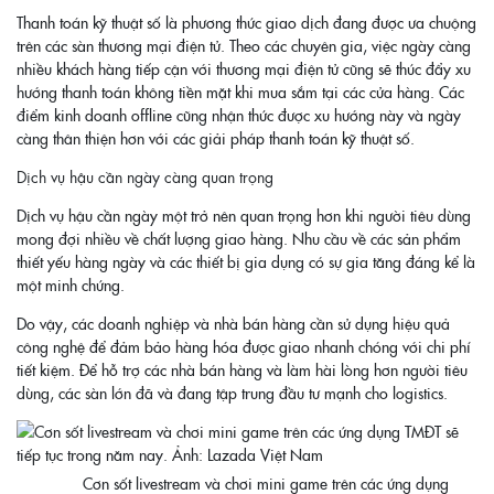
Thanh toán kỹ thuật số là phương thức giao dịch đang được ưa chuộng
trên các sàn thương mại điện tử. Theo các chuyên gia, việc ngày càng
nhiều khách hàng tiếp cận với thương mại điện tử cũng sẽ thúc đẩy xu
hướng thanh toán không tiền mặt khi mua sắm tại các cửa hàng. Các
điểm kinh doanh offline cũng nhận thức được xu hướng này và ngày
càng thân thiện hơn với các giải pháp thanh toán kỹ thuật số.
Dịch vụ hậu cần ngày càng quan trọng
Dịch vụ hậu cần ngày một trở nên quan trọng hơn khi người tiêu dùng
mong đợi nhiều về chất lượng giao hàng. Nhu cầu về các sản phẩm
thiết yếu hàng ngày và các thiết bị gia dụng có sự gia tăng đáng kể là
một minh chứng.
Do vậy, các doanh nghiệp và nhà bán hàng cần sử dụng hiệu quả
công nghệ để đảm bảo hàng hóa được giao nhanh chóng với chi phí
tiết kiệm. Để hỗ trợ các nhà bán hàng và làm hài lòng hơn người tiêu
dùng, các sàn lớn đã và đang tập trung đầu tư mạnh cho logistics.
Cơn sốt livestream và chơi mini game trên các ứng dụng