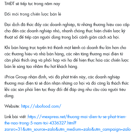
TMĐT sẽ tiếp tục trong năm nay
Đổi mới trong chiến lược bán lẻ
Đại dịch đã thúc đẩy các doanh nghiệp, từ những thương hiệu cao cấp
cho đến các doanh nghiệp nhỏ, nhanh chóng thực hiện chiến lược kỹ
thuật số để tiếp cận người dùng trong bối cảnh giãn cách xã hội.
Khi bán hàng trực tuyến trở thành một kênh có doanh thu lớn hơn cho
các thương hiệu và nhà bán hàng, các nền tảng thương mại điện tử
cần phải thích ứng và phối hợp với họ để hiện thực hóa các chiến lược
bán lẻ sáng tạo nhằm thu hút khách hàng.
iPrice Group nhận định, với đà phát triển này, các doanh nghiệp
thương mại điện tử sẽ đón nhận những cơ hội và đó cũng là thách thức
khi các sàn phải liên tục thay đổi để đáp ứng nhu cầu của người tiêu
dùng.
Website:
https://ubofood.com/
Link bài viết :
https://vnexpress.net/thuong-mai-dien-tu-se-phat-trien-
the-nao-trong-5-nam-toi-4336327.html?
zarsrc=31&utm_source=zalo&utm_medium=zalo&utm_campaign=zalo