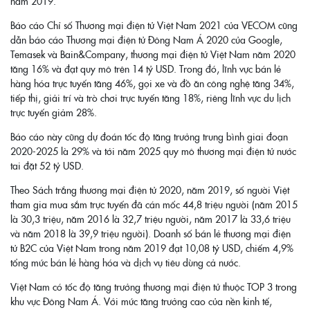
năm 2019.
Báo cáo Chỉ số Thương mại điện tử Việt Nam 2021 của VECOM cũng
dẫn báo cáo Thương mại điện tử Đông Nam Á 2020 của Google,
Temasek và Bain&Company, thương mại điện tử Việt Nam năm 2020
tăng 16% và đạt quy mô trên 14 tỷ USD. Trong đó, lĩnh vực bán lẻ
hàng hóa trực tuyến tăng 46%, gọi xe và đồ ăn công nghệ tăng 34%,
tiếp thị, giải trí và trò chơi trực tuyến tăng 18%, riêng lĩnh vực du lịch
trực tuyến giảm 28%.
Báo cáo này cũng dự đoán tốc độ tăng trưởng trung bình giai đoạn
2020-2025 là 29% và tới năm 2025 quy mô thương mại điện tử nước
tai đặt 52 tỷ USD.
Theo Sách trắng thương mại điện tử 2020, năm 2019, số người Việt
tham gia mua sắm trực tuyến đã cán mốc 44,8 triệu người (năm 2015
là 30,3 triệu, năm 2016 là 32,7 triệu người, năm 2017 là 33,6 triệu
và năm 2018 là 39,9 triệu người). Doanh số bán lẻ thương mại điện
tử B2C của Việt Nam trong năm 2019 đạt 10,08 tỷ USD, chiếm 4,9%
tổng mức bán lẻ hàng hóa và dịch vụ tiêu dùng cả nước.
Việt Nam có tốc độ tăng trưởng thương mại điện tử thuộc TOP 3 trong
khu vực Đông Nam Á. Với mức tăng trưởng cao của nền kinh tế,