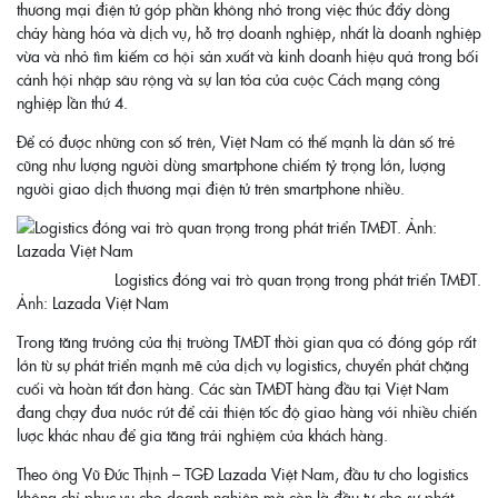
thương mại điện tử góp phần không nhỏ trong việc thúc đẩy dòng
chảy hàng hóa và dịch vụ, hỗ trợ doanh nghiệp, nhất là doanh nghiệp
vừa và nhỏ tìm kiếm cơ hội sản xuất và kinh doanh hiệu quả trong bối
cảnh hội nhập sâu rộng và sự lan tỏa của cuộc Cách mạng công
nghiệp lần thứ 4.
Để có được những con số trên, Việt Nam có thế mạnh là dân số trẻ
cũng như lượng người dùng smartphone chiếm tỷ trọng lớn, lượng
người giao dịch thương mại điện tử trên smartphone nhiều.
Logistics đóng vai trò quan trọng trong phát triển TMĐT.
Ảnh
: Lazada Việt Nam
Trong tăng trưởng của thị trường TMĐT thời gian qua có đóng góp rất
lớn từ sự phát triển mạnh mẽ của dịch vụ logistics, chuyển phát chặng
cuối và hoàn tất đơn hàng. Các sàn TMĐT hàng đầu tại Việt Nam
đang chạy đua nước rút để cải thiện tốc độ giao hàng với nhiều chiến
lược khác nhau để gia tăng trải nghiệm của khách hàng.
Theo ông Vũ Đức Thịnh – TGĐ Lazada Việt Nam, đầu tư cho logistics
không chỉ phục vụ cho doanh nghiệp mà còn là đầu tư cho sự phát