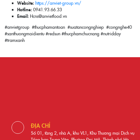
Website:
https://anviet-group.vn/
Hotline:
0941.93.66.33
Email:
Hcns@anvietfood.vn
#anvietgroup #thucphamantoan #suatancongnghiep #congnghe40
#santhuongmaidientu #redsun #thucphamchucnang #nutridday
#tramxanh
ĐỊA CHỈ
Số 01, tầng 2, nhà A, khu VL1, Khu Thương mại Dịch vụ
Tổng hợp Trung Văn, Phường Đại Mỗ, Thành phố Hà