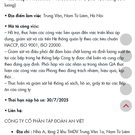
lương)
• Địa điểm làm việc
: Trung Văn, Nam Từ Liêm, Hà Nội
• Mô tả công việc:
– Hỗ trợ, thực hiện các công việc liên quan đến việc triển khai áp
dụng, giám sát vả cải tiến Hệ thống quản lý theo các tiêu chuẩn
HACCP, ISO 9001, ISO 22000.
– Giám sát và điều phối để đảm bảo chất lượng và định lượng suất ăn
tại các bếp trong hệ thống bếp Công ty được chế biến và cung cấp
theo đúng quy định. Phối hợp với các nhân sự trong nhóm QA thực
hiện các công việc của Phòng theo đúng trách nhiệm, hiệu quả, kịp
thời…
– Thực hiện và giám sát hệ thống sổ sách, hồ sơ, giấy tờ tại các Bếp
ăn của công ty
• Thời hạn nộp hồ sơ: 30/7/2025
• Liên hệ:
CÔNG TY CỔ PHẦN TẬP ĐOÀN AN VIỆT
Địa chỉ :
Nhà A, tầng 2 khu TMDV Trung Văn 1a, Nam Từ Liêm