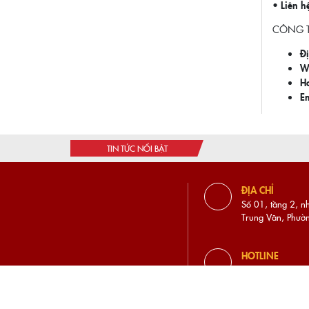
• Liên h
CÔNG T
Đị
We
Ho
Em
TIN TỨC NỔI BẬT
ĐỊA CHỈ
Số 01, tầng 2, n
Trung Văn, Phườ
HOTLINE
0941.93.66.33