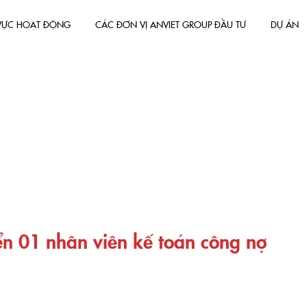
 VỰC HOẠT ĐỘNG
CÁC ĐƠN VỊ ANVIET GROUP ĐẦU TƯ
DỰ ÁN
TIN TUYỂN DỤNG
Trang chủ
»
Tuyển 01 nhân viên kế toán công nợ
n 01 nhân viên kế toán công nợ