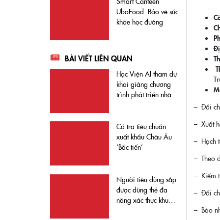
Smart Canteen
UboFood: Bảo vệ sức
Cầ
khỏe học đường
Ch
Ph
Đị
BÀI VIẾT LIÊN QUAN
T
T
Học Viện AI tham dự
T
khai giảng chương
Mô
trình phát triển nhân
lực trí tuệ nhân tạo
– Đối ch
và khoa học dữ liệu
– Xuất h
VinGroup
Cá tra tiêu chuẩn
xuất khẩu Châu Âu
– Hạch t
‘Bắc tiến’
– Theo d
– Kiểm t
Người tiêu dùng sắp
được dùng thẻ đa
– Đối ch
năng xác thực khuôn
– Báo nh
mặt, không còn lo