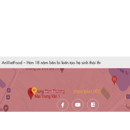
ietFood – Hơn 18 năm bền bỉ kiến tạo hệ sinh thái thực phẩm sạch vì sức 
[XEM BẢN ĐỒ]