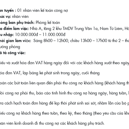
n tuyển :
01 nhân viên kế toán công nợ
ức vụ:
nhân viên
òng ban phụ trách:
Phòng kế toán
a điểm làm việc:
Nhà A, tầng 2 khu TMDV Trung Văn 1a, Nam Từ Liêm, H
hu nhập:
10.000.000đ – 11.000.000đ
hời gian làm việc:
Sáng 8h00 – 12h00; chiều 13h00 – 17h00 từ thứ 2 – thứ 
rưởng phòng
 tả công việc:
iếu và xuất hóa đơn VAT hàng ngày đối với các khách hàng xuất theo ngà
óa đơn VAT, lập bảng kê phát sinh trong ngày, cuối tháng
oán các bút toán liên quan đến phải thu công nợ khách hàng (khách hàng th
õi công nợ phải thu, báo cáo tình hình thu công nợ hàng ngày, hàng tuần, l
ra cách hạch toán đơn hàng để kịp thời phát sinh sai sót, nhầm lẫn của bộ
iếu công nợ khách hàng theo tuần, theo kỳ, theo tháng (theo yêu cầu của kh
ân viên kinh doanh đi thu công nợ các khách hàng phụ trách.