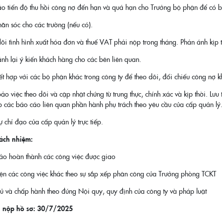
o tiến độ thu hồi công nợ đến hạn và quá hạn cho Trưởng bộ phận để có biệ
hăn sóc cho các trường (nếu có).
õi tình hình xuất hóa đơn và thuế VAT phải nộp trong tháng. Phản ánh kịp t
nh lại ý kiến khách hàng cho các bên liên quan.
ết hợp với các bộ phận khác trong công ty để theo dõi, đối chiếu công nợ k
 việc theo dõi và cập nhật chứng từ trung thực, chính xác và kịp thời. Lưu 
 các báo cáo liên quan phần hành phụ trách theo yêu cầu của cấp quản lý
 chỉ đạo của cấp quản lý trực tiếp.
ách nhiệm:
o hoàn thành các công việc được giao
iện các công việc khác theo sự sắp xếp phân công của Trưởng phòng TCKT
hủ và chấp hành theo đúng Nội quy, quy định của công ty và pháp luật
n nộp hồ sơ: 30/7/2025