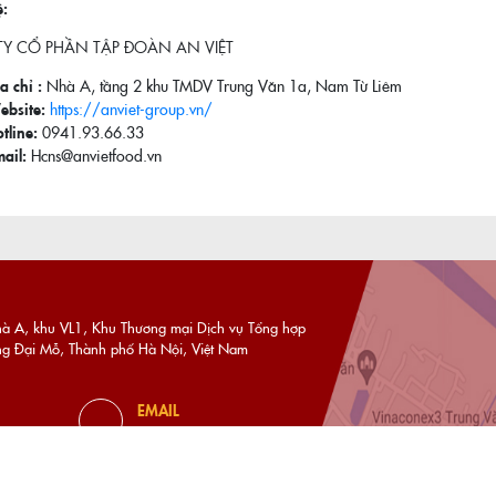
ệ:
Y CỔ PHẦN TẬP ĐOÀN AN VIỆT
a chỉ :
Nhà A, tầng 2 khu TMDV Trung Văn 1a, Nam Từ Liêm
bsite:
https://anviet-group.vn/
tline:
0941.93.66.33
ail:
Hcns@anvietfood.vn
AnV
hà A, khu VL1, Khu Thương mại Dịch vụ Tổng hợp
ng Đại Mỗ, Thành phố Hà Nội, Việt Nam
EMAIL
info@anviet-group.com.vn