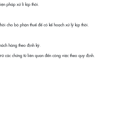
n pháp xử lí kịp thời.
hời cho bộ phận thuế để có kế hoạch xử lý kịp thời.
hách hàng theo định kỳ.
trữ các chứng từ liên quan đến công việc theo quy định.
.