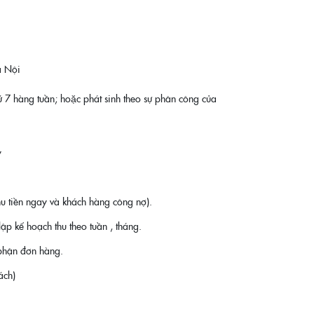
à Nội
7 hàng tuần; hoặc phát sinh theo sự phân công của
y
u tiền ngay và khách hàng công nợ).
ập kế hoạch thu theo tuần , tháng.
 phận đơn hàng.
ách)