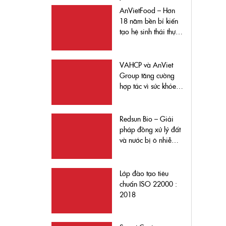
AnVietFood – Hơn
18 năm bền bỉ kiến
tạo hệ sinh thái thực
phẩm sạch vì sức
khỏe cộng đồng
VAHCP và AnViet
Group tăng cường
hợp tác vì sức khỏe
cộng đồng
Redsun Bio – Giải
pháp đồng xử lý đất
và nước bị ô nhiễm
xăng, dầu và kim
loại nặng bằng chế
phẩm sinh học và vật
Lớp đào tạo tiêu
liệu hấp phụ (4B)
chuẩn ISO 22000 :
2018