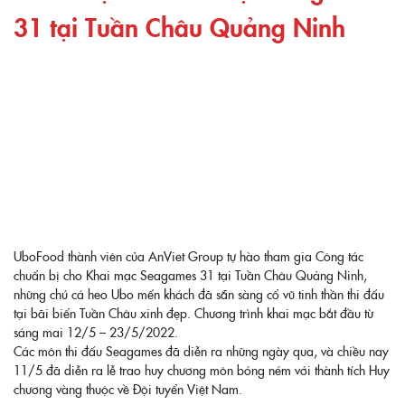
31 tại Tuần Châu Quảng Ninh
UboFood thành viên của AnViet Group tự hào tham gia Công tác
chuẩn bị cho Khai mạc Seagames 31 tại Tuần Châu Quảng Ninh,
những chú cá heo Ubo mến khách đã sẵn sàng cổ vũ tinh thần thi đấu
tại bãi biển Tuần Châu xinh đẹp. Chương trình khai mạc bắt đầu từ
sáng mai 12/5 – 23/5/2022.
Các môn thi đấu Seagames đã diễn ra những ngày qua, và chiều nay
11/5 đã diễn ra lễ trao huy chương môn bóng ném với thành tích Huy
chương vàng thuộc về Đội tuyển Việt Nam.