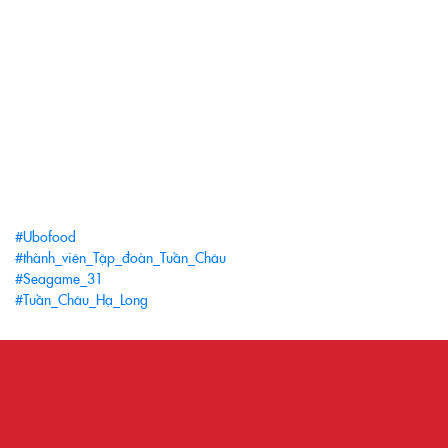
#Ubofood
#thành_viên_Tập_đoàn_Tuần_Châu
#Seagame_31
#Tuần_Châu_Hạ_Long