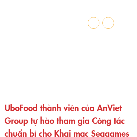
TIN TỨC HOẠT ĐỘNG
Trang chủ
»
UboFood thành viên của AnViet Group tự hào tham gia
Công tác chuẩn bị cho Khai mạc Seagames 31 tại Tuần Châu Quảng
Ninh
UboFood thành viên của AnViet
Group tự hào tham gia Công tác
chuẩn bị cho Khai mạc Seagames