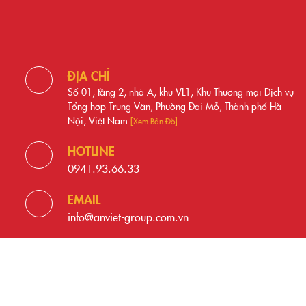
ĐỊA CHỈ
Số 01, tầng 2, nhà A, khu VL1, Khu Thương mại Dịch vụ
Tổng hợp Trung Văn, Phường Đại Mỗ, Thành phố Hà
Nội, Việt Nam
[Xem Bản Đồ]
HOTLINE
0941.93.66.33
EMAIL
info@anviet-group.com.vn
© 2021 Bản quyền thuộc
Anviet Group
.