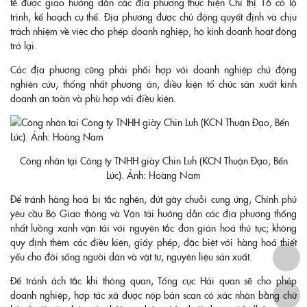
tế được giao hướng dẫn các địa phương thực hiện Chỉ thị 16 có lộ
trình, kế hoạch cụ thể. Địa phương được chủ động quyết định và chịu
trách nhiệm về việc cho phép doanh nghiệp, hộ kinh doanh hoạt động
trở lại.
Các địa phương cũng phải phối hợp với doanh nghiệp chủ động
nghiên cứu, thống nhất phương án, điều kiện tổ chức sản xuất kinh
doanh an toàn và phù hợp với điều kiện.
Công nhân tại Công ty TNHH giày Chin Luh (KCN Thuận Đạo, Bến
Lức). Ảnh:
Hoàng Nam
Để tránh hàng hoá bị tắc nghẽn, đứt gãy chuỗi cung ứng, Chính phủ
yêu cầu Bộ Giao thông và Vận tải hướng dẫn các địa phương thống
nhất luồng xanh vận tải với nguyên tắc đơn giản hoá thủ tục; không
quy định thêm các điều kiện, giấy phép, đặc biệt với hàng hoá thiết
yếu cho đời sống người dân và vật tư, nguyên liệu sản xuất.
Để tránh ách tắc khi thông quan, Tổng cục Hải quan sẽ cho phép
doanh nghiệp, hợp tác xã được nộp bản scan có xác nhận bằng chữ