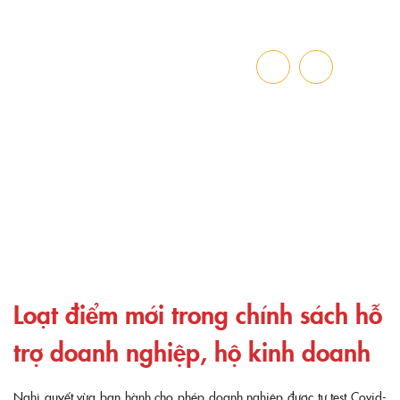
TIN BÁO CHÍ
Trang chủ
»
Loạt điểm mới trong chính sách hỗ trợ doanh nghiệp, hộ
kinh doanh
Loạt điểm mới trong chính sách hỗ
trợ doanh nghiệp, hộ kinh doanh
Nghị quyết vừa ban hành cho phép doanh nghiệp được tự test Covid-