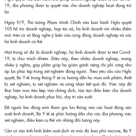
19, địa phương được tự quyết việc cho doanh nghiệp hoạt động trở
lại.
Ngày 9/9, Thủ tướng Phạm Minh Chính vừa ban hành Nghị quyết
105 hỗ trợ doanh nghiệp, hợp tác xã, hộ kinh doanh với nhiều điểm
mới trên cơ sở lắng nghe ý kiến của cộng đồng doanh nghiệp và các
hộ kinh doanh cá thể.
Một trong số đó là doanh nghiệp, hộ kinh doanh được tự test Covid-
19, tự chịu trách nhiệm. Điều này, theo nhiều doanh nghiệp, mang
nhiều ý nghĩa, góp phần giúp họ giảm gánh nặng chi phí cũng như
áp lực phải tập trung xét nghiệm đông người. Theo yêu cầu của Nghị
quyết, Bộ Y tế trong tháng 9 sẽ ra hướng dẫn họ mua sinh phẩm, thiết
bị xét nghiệm, tự xét nghiệm và công nhận kết quả đó. Việc này để
thực hiện mục tiêu kép vừa chống dịch, vừa tạo điều kiện cho doanh
nghiệp, hộ kinh doanh phục hồi, duy trì sản xuất.
Để người lao động sớm tham gia lưu thông vào các hoạt động sản
xuất kinh doanh, Bộ Y tế sẽ phải hướng dẫn cho các địa phương việc
xét nghiệm, điều kiện cụ thể với những đối tượng này.
Căn cứ vào tình hình kiểm soát dịch và mức độ bao phủ vaccine, Bộ Y