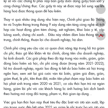
ký số với các chứng từ phải nộp bản giấy dưới dạng giấy/bản sao y
công chứng/chứng thực. Các giấy tờ này sẽ được nộp bổ sung sau khi
hàng hoá được thông quan để hậu kiểm.
Thay vì quá nhiều ứng dụng như hiện nay, Chính phủ giao Bộ Thông
tin và Truyền thông trong tháng 9 xây dựng nền tảng công nghệ số tích
hợp các hoạt động gồm tiêm chủng, xét nghiệm, khai báo y tế, cấp
luồng xanh, chứng chỉ xanh… Điều này nhằm đảm bảo thông tin tập
trung, chính thống, thuận lợi cho doanh nghiệp, hộ dân.
Chính phủ cũng yêu cầu các cơ quan chức năng tập trung hỗ trợ giảm
chi phí, tháo gỡ khó khăn về tài chính, dòng tiền cho doanh nghiệp,
hộ kinh doanh. Các giải pháp theo đó tập trung vào miễn, giảm, giãn
đóng bảo hiểm xã hội, chi phí công đoàn (trong năm 2021-2022);
hỗ trợ doanh nghiệp, người lao động từ kết dư bảo hiểm xã hội trong
ngắn hạn; xem xét lại giá cước vận tải biển, giảm giá điện, giãn,
giảm thuế, lệ phí, tiền thuê đất, miễn tiền phạt chậm nộp bảo hiểm xã
hội phát sinh trong năm 2020 và 2021; cơ cấu thời hạn trả nợ ngân
hàng, giảm lãi phí với các khách hàng bị ảnh hưởng bởi dịch bệnh
theo hướng mở rộng đối tượng, phạm vi, thời gian áp dụng…
Việc gia hạn thời hạn nộp thuế tiêu thụ đặc biệt với ôtô sản xuất, lắp
ráp trong nước đến hết năm 2021 va giảm lệ phí trước bạ với ôtô sản